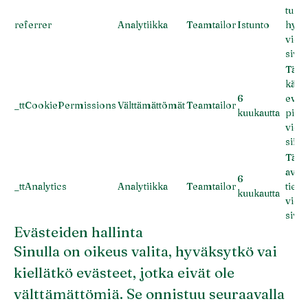
tunn
referrer
Analytiikka
Teamtailor
Istunto
hyper
viera
sivus
Tätä 
käyt
6
eväs
_ttCookiePermissions
Välttämättömät
Teamtailor
kuukautta
piil
viera
siinä
Tämä
avull
6
_ttAnalytics
Analytiikka
Teamtailor
tieto
kuukautta
viera
sivus
Evästeiden hallinta
Sinulla on oikeus valita, hyväksytkö vai
kiellätkö evästeet, jotka eivät ole
välttämättömiä. Se onnistuu seuraavalla