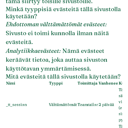
tämä siirtyy toisille sivustoille.
Minkä tyyppisiä evästeitä tällä sivustolla
käytetään?
Ehdottoman välttämättömät evästeet:
Sivusto ei toimi kunnolla ilman näitä
evästeitä.
Analytiikkaevästeet:
Nämä evästeet
keräävät tietoa, joka auttaa sivuston
käyttötavan ymmärtämisessä.
Mitä evästeitä tällä sivustolla käytetään?
Nimi
Tyyppi
Toimittaja
Vanhenee
Kuv
Tällä
säily
viera
_tt_session
Välttämättömät
Teamtailor
2 päivää
(esim
sisä
pysy
Tällä