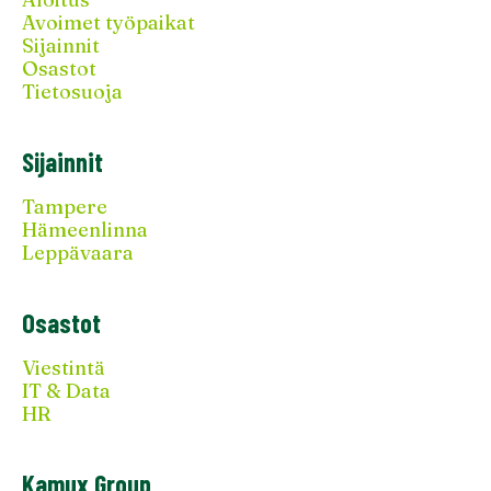
Avoimet työpaikat
Sijainnit
Osastot
Tietosuoja
Sijainnit
Tampere
Hämeenlinna
Leppävaara
Osastot
Viestintä
IT & Data
HR
Kamux Group