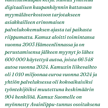
digitaalisen kaupankäynnin kattavaan
myymäläverkostoon tarjotakseen
asiakkailleen erinomaisen
palvelukokemuksen ajasta tai paikasta
riippumatta. Kamux aloitti toimintansa
vuonna 2003 Hämeenlinnassa ja on
perustamisensa jälkeen myynyt jo lähes
600 000 käytettyä autoa, joista 66 548
autoa vuonna 2024. Kamuxin liikevaihto
oli 1 010 miljoonaa euroa vuonna 2024 ja
yhtiön palveluksessa oli kokoaikaisiksi
työntekijöiksi muutettuna keskimäärin
904 henkilöä. Kamux Suomelle on
myönnetty Avainlippu-tunnus osoituksena